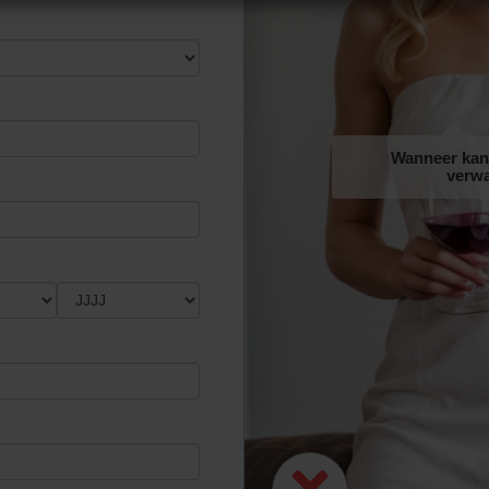
 TO A PERSON UNDER THE AGE OF 18 YEARS.
Wanneer kan 
verw