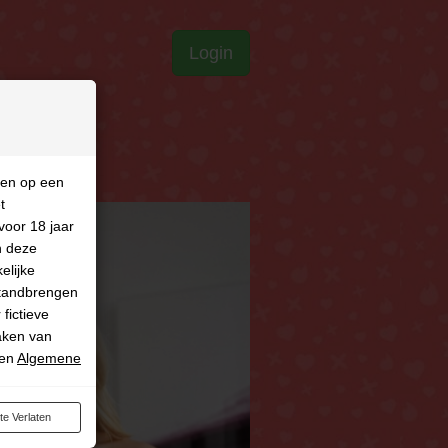
Login
ken op een
t
voor 18 jaar
n deze
elijke
tstandbrengen
fictieve
aken van
en
Algemene
.
E
ite Verlaten