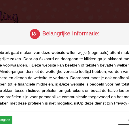
Belangrijke Informatie:
Zoek, vind, en leg contact!
ebruik gaat maken van deze website willen wij je (nogmaals) attent ma
grijke zaken. Door op Akkoord en doorgaan te klikken ga je akkoord me
 voorwaarden. i)Deze website kan beelden of teksten bevatten welke 
ct met
aangename
Minderjarigen die niet de wettelijke vereiste leeftijd hebben, worden va
ere vrouwen
!
erd en dienen de website te verlaten. Daarnaast moet je ook onafhank
en tot je financiële middelen. ii))Deze website is bedoeld voor het to
rekken tussen fictieve profielen en gebruikers en bevat derhalve louter 
eze profielen zijn voor persoonlijke communicatie toegevoegd en het m
aken met deze profielen is niet mogelijk. iii)Op deze dienst zijn
Privacy
n
van toepassing. Deze kun je vinden in de disclaimer van deze website
ITE MAY CONTAIN MATERIAL WHICH MAY OFFEND AND MAY NOT B
oorgaan
S
D, CIRCULATED, SOLD, HIRED, GIVEN, LENT, SHOWN, PLAYED OR