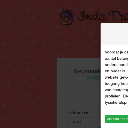
Voordat je g
aantal belan
onderstaande
Gegarandeerd conta
en ouder is. 
jongere en oud
website gewe
toegang hebb
van chatgesp
profielen. D
fysieke afspr
of
voorwaarde
Ik ben een
THIS WEBS
Akkoord En D
DISTRIBUTE